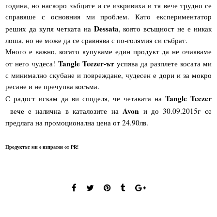
година, но наскоро зъбците и се изкривиха и тя вече трудно се
справяше с основния ми проблем. Като експериментатор
Dessata
реших да купя четката на
, която всъщност не е никак
лоша, но не може да се сравнява с по-голямия си събрат.
Много е важно, когато купуваме един продукт да не очакваме
Tangle Teezer-ът
от него чудеса!
успява да разплете косата ми
с минимално скубане и повреждане, чудесен е дори и за мокро
ресане и не пречупва косъма.
Tangle Teezer
С радост искам да ви споделя, че четаката на
Avon
вече е налична в каталозите на
и до 30.09.2015г се
предлага на промоционална цена от 24.90лв.
Продуктът ми е изпратен от PR!