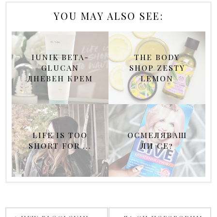
YOU MAY ALSO SEE:
IUNIK BETA-
THE BODY
GLUCAN
SHOP ZESTY
ДНЕВЕН КРЕМ
LEMON
LIFE IS TOO
ОСМЕЛЯВАШ
SHORT FOR ...
ЛИ СЕ?