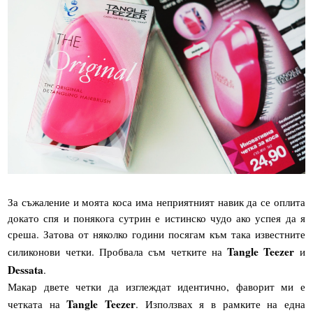
За съжаление и моята коса има неприятният навик да се оплита
докато спя и понякoга сутрин е истинско чудо ако успея да я
среша. Затова от няколко години посягам към така известните
Tangle Teezer
силиконови четки. Пробвала съм четките на
и
Dessata
.
Макар двете четки да изглеждат идентично, фаворит ми е
Tangle Teezer
четката на
. Използвах я в рамките на една