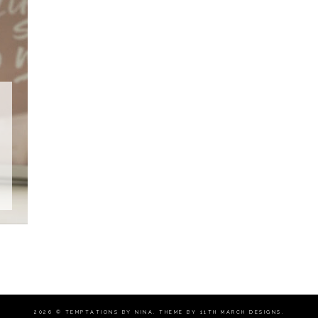
2026 ©
TEMPTATIONS BY NINA
. THEME BY
11TH MARCH DESIGNS
.