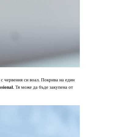
 с червения си воал. Покрива на един
sional
. Тя може да бъде закупенa от