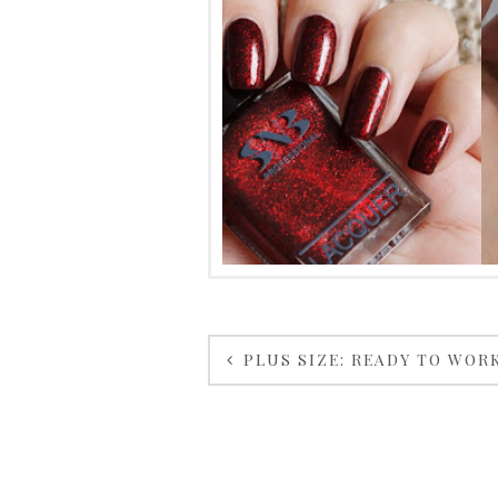
ПОСРЕЩНЕ
М КОЛЕДА
СЪС SNB
MARINA
PLUS SIZE: READY TO WOR