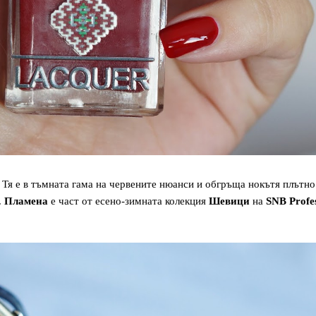
. Тя е в тъмната гама на червените нюанси и обгръща нокътя плътно
.
Пламена
е част от есено-зимната колекция
Шевици
на
SNB Profes