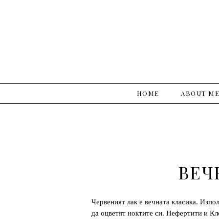
HOME
ABOUT M
ВЕЧ
Червеният лак е вечната класика. Изпо
да оцветят ноктите си. Нефертити и Кл