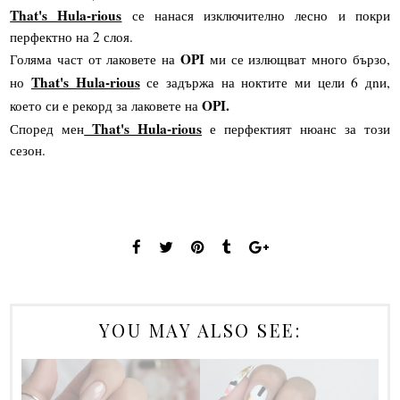
That's Hula-rious
се нанася изключително лесно и покри
перфектно на 2 слоя.
OPI
Голяма част от лаковете на
ми се излющват много бързо,
That's Hula-rious
но
се задържа на ноктите ми цели 6 дnи,
OPI.
което си е рекорд за лаковете на
That's Hula-rious
Според мен
е перфектият нюанс за този
сезон.
YOU MAY ALSO SEE: