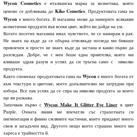
Wycon Cosmetics
е италианска марка за козметика, която
Kiko Cometics
ценово се доближава до
. Продуктовата гама на
Wycon
е много богата. В магазина може да намерите всякакви
козметични продукти във всеки цвят, който ви дойде на ум.
Когато посетих магазина имах чувството, че се намирам в рая.
Не знаех на къде да се обърна отвсякъде погледа ми биваше
привлечен и просто не знаех къде да застана и какво първо да
разгледам. Добре, че с мен беше една приятелка, която ми
вливаше здрав разум и успях да си тръгна само с няколко
продукта.
Wycon
Както споменах продуктовата гама на
е много богата от
към текстури и цветове, което допълнително ме затрудни при
избора. Все пак успях да се спра на няколко продукта за които
ще ви разкажа.
Wycon Make It Glitter Eye Liner
Започвам първо с
в цвят
Purple. Очната линия ме впечатли със страхотната си
пигментация и финно смляните частички, които придават много
свеж и загадъчен вид. Другото нещо което страшно много ми
хареса е трайността й.