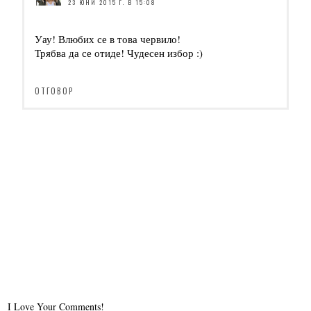
23 ЮНИ 2015 Г. В 15:08
Уау! Влюбих се в това червило!
Трябва да се отиде! Чудесен избор :)
ОТГОВОР
I Love Your Comments!