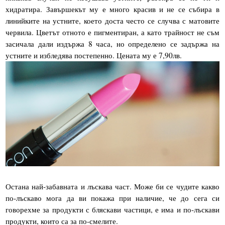
хидратира. Завършекът му е много красив и не се събира в
линийките на устните, което доста често се случва с матовите
червила. Цветът отното е пигментиран, а като трайност не съм
засичала дали издържа 8 часа, но определено се задържа на
устните и избледява постепенно. Цената му е 7,90лв.
Остана най-забавната и лъскава част. Може би се чудите какво
по-лъскаво мога да ви покажа при наличие, че до сега си
говорехме за продукти с бляскави частици, е има и по-лъскави
продукти, които са за по-смелите.