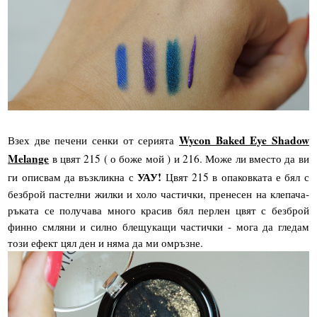
Wycon Baked Eye Shadow
Взех две печени сенки от серията
Melange
в цвят 215 ( о боже мой ) и 216. Може ли вместо да ви
УАУ!
ги описвам да възкликна с
Цвят 215 в опаковката е бял с
безброй пастелни жилки и холо частички, пренесен на клепача-
ръката се получава много красив бял перлен цвят с безброй
финно смляни и силно блещукащи частички - мога да гледам
този ефект цял ден и няма да ми омръзне.