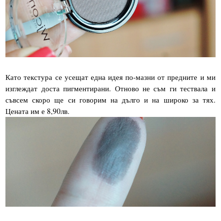
Като текстура се усещат една идея по-мазни от предните и ми
изглеждат доста пигментирани. Отново не съм ги тествала и
съвсем скоро ще си говорим на дълго и на широко за тях.
Цената им е 8,90лв.