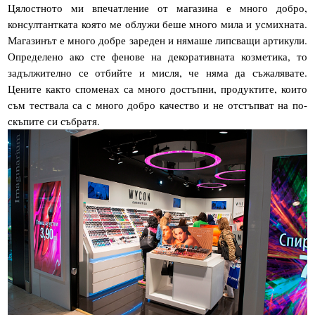
Цялостното ми впечатление от магазина е много добро,
консултантката която ме облужи беше много мила и усмихната.
Магазинът е много добре зареден и нямаше липсващи артикули.
Определено ако сте фенове на декоративната козметика, то
задължително се отбийте и мисля, че няма да съжалявате.
Цените както споменах са много достъпни, продуктите, които
съм тествала са с много добро качество и не отстъпват на по-
скъпите си събратя.