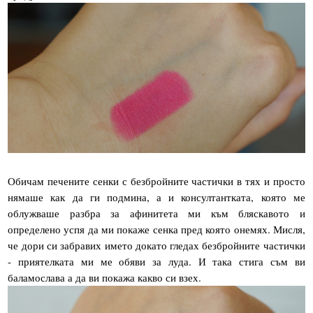
Обичам печените сенки с безбройните частички в тях и просто
нямаше как да ги подмина, а и консултантката, която ме
облужваше разбра за афинитета ми към бляскавото и
определено успя да ми покаже сенка пред която онемях. Мисля,
че дори си забравих името докато гледах безбройните частички
- приятелката ми ме обяви за луда. И така стига съм ви
баламослава а да ви покажа какво си взех.