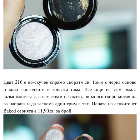
Цвят 216 е по-скучен спрямо събратя си. Той е с черна осново
и холо частичките в топлата гама. Все още не съм имала
възможността да ги тествам на окото, но много скоро мисля да
го направя и да заснема един грим с тях. Цената на сенките от
Baked серията е 11,90лв. за брой.