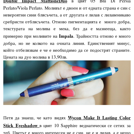
Double Impact MattioneDuo
в цвят 05 Blu Di Persia
Perlato/Viola Perlato. Моливът е двоен и от едната страна е син с
невероятни сини блясъчета, а от другата е лилав с лилавеникаво
сребристи отблясъчета. Отново пигментацията е много добра,
текстурата на молива е мека, без да е мазнееща, както
Impala
примерно при моливите на
. Трайността отново е много
добра, но не колкото на очната линия. Единственият минус,
който отбелязвам е че е необходимо да се подострят страните.
Цената на дуо молива в 13,90лв.
Wycon Make It Lasting Color
Петя да знаеш, че като видях
Stick Eyeshadow
в цвят 10 Sapphire веднагически се сетих за
теб. Цветът е много интересен не е син, не е и лилав, а е нещо