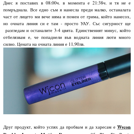
Днес я поставих в 08:00ч. в момента е 21:38ч. и тя не е
помръднала. Все едно съм я нанесла преди малко, останалата
част от лицето ми вече няма и помен от грима, който нанесох,
но очната линия си е там - просто УАУ. Със сигурност ще
разгледам и останалите 3-4 цвята. Единственият минус, който
отбелязвам е, че попаднели във водната линия люти много
силно. Цената на очната линия е 11,90лв.
Wycon
Друг продукт, който успях да пробвам и да харесам е