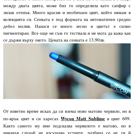
между двата цвята, може бих го определила като сапфир с
лилав отенък. Много красив и необичаен цвят, който нямам в
колекцията си. Сенката е под формата на автоматичен средно
дебел молив. Нанася се много лесно и цветът е силно
пигментиран. Все още не съм го тествала и не мога да кажа как
се държи върху окото. Цената на сенката е 13,90лв.
От изветно време исках да си взема ново матово червило, но в
Wycon Matt Sublime
по-ярък цвят и си харесах
в цвят 609.
Както самото му име подсказва червилото е матово, но в
никакъв случай не изсушава устните, разбира се не ги й