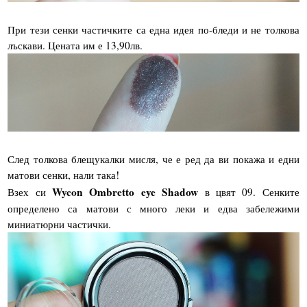
При тези сенки частичките са една идея по-бледи и не толкова
лъскави. Цената им е 13,90лв.
След толкова блещукалки мисля, че е ред да ви покажа и едни
матови сенки, нали така!
Wycon Ombretto eye Shadow
Взех си
в цвят 09. Сенките
определено са матови с много леки и едва забележими
миниатюрни частички.