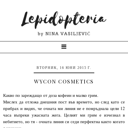
ВТОРНИК, 16 ЮНИ 2015 Г.
WYCON COSMETICS
Какво по зареждащо от доза кофеин и малко грим.
Мислех да отложа днешния пост във времето, но след като се
прибрах и видях, че очната ми линия не е помръднала цели 12
часа въпреки ужасната жега. Целият ми грим е изчезнал в
небитието, но тя - очната линия си седи перфектна както когато
я нанесох.