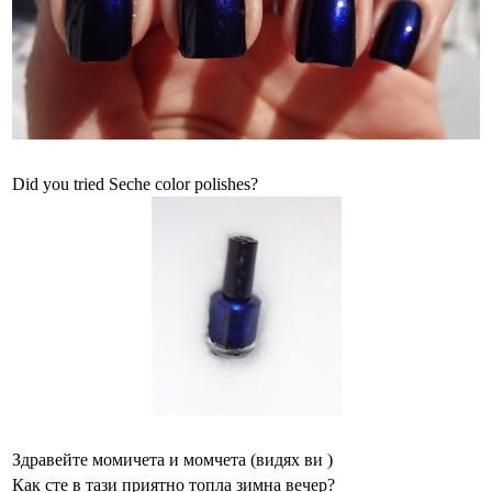
Did you tried Seche color polishes?
Здравейте момичета и момчета (видях ви )
Как сте в тази приятно топла зимна вечер?