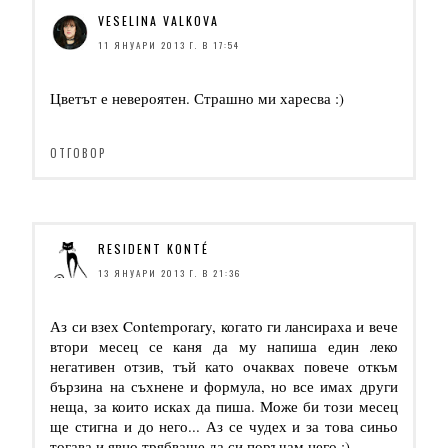
VESELINA VALKOVA
11 ЯНУАРИ 2013 Г. В 17:54
Цветът е невероятен. Страшно ми харесва :)
ОТГОВОР
RESIDENT KONTÉ
13 ЯНУАРИ 2013 Г. В 21:36
Аз си взех Contemporary, когато ги лансираха и вече
втори месец се каня да му напиша един леко
негативен отзив, тъй като очаквах повече откъм
бързина на съхнене и формула, но все имах други
неща, за които исках да пиша. Може би този месец
ще стигна и до него... Аз се чудех и за това синьо
тогава и явно трябваше да си поръчам него ;)