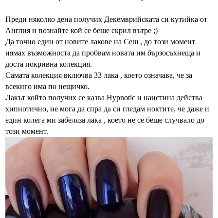
Преди няколко дена получих Декемврийската си кутийка от
Англия и познайте кой се беше скрил вътре ;)
Да точно един от новите лакове на Сеш , до този момент
нямах възможноста да пробвам новата им бързосъхнеща и
доста покривна колекция.
Самата колекция включва 33 лака , което означава, че за
всекиго има по нещичко.
Лакът който получих се казва
Hypnotic
и наистина действа
хипнотично, не мога да спра да си гледам ноктите, че даже и
един колега ми забеляза лака , което не се беше случвало до
този момент.