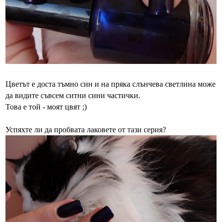
Цветът е доста тъмно син и на пряка слънчева светлина може
да видите съвсем ситни сини частички.
Това е той - моят цвят ;)
Успяхте ли да пробвата лаковете от тази серия?