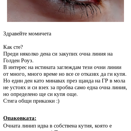
Здравейте момичета
Как сте?
Преди няколко дена си закупих очна линия на
Голден Роуз.
В интерес на истината заглеждам тези очни линии
от много, много време но все се отказвх да ги купя.
Но един ден като минавах през щанда на ГР в мола
не устоях и си взех за пробва само една очна линия,
но определено ще си купя още.
Стига общи приказки :)
Опаковката:
Очната линип идва в собствена кутия, която е