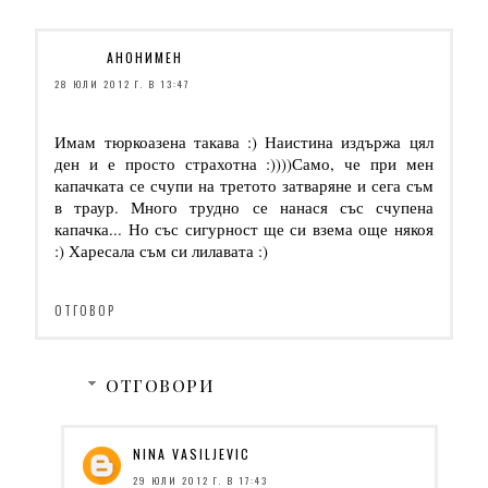
АНОНИМЕН
28 ЮЛИ 2012 Г. В 13:47
Имам тюркоазена такава :) Наистина издържа цял
ден и е просто страхотна :))))Само, че при мен
капачката се счупи на третото затваряне и сега съм
в траур. Много трудно се нанася със счупена
капачка... Но със сигурност ще си взема още някоя
:) Харесала съм си лилавата :)
ОТГОВОР
ОТГОВОРИ
NINA VASILJEVIC
29 ЮЛИ 2012 Г. В 17:43