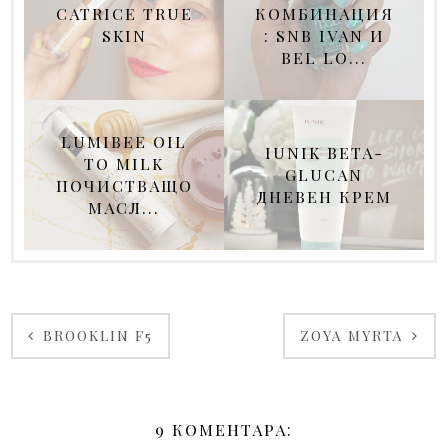
CATRICE TRUE
КОМБИНАЦИЯ
SKIN
: SNB IVAN И
BEL LO...
LUMIBEE OIL
IUNIK BETA-
TO MILK
GLUCAN
ПОЧИСТВАЩО
ДНЕВЕН КРЕМ
МАСЛ...
BROOKLIN F5
ZOYA MYRTA
9 КОМЕНТАРА: