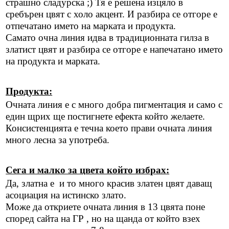
страшно сладурска ;) Тя е решена изцяло в
сребърен цвят с холо акцент. И разбира се отгоре е
отпечатано името на марката и продукта.
Самато очна линия идва в традиционната гилза в
златист цвят и разбира се отгоре е напечатано името
на продукта и марката.
Продукта:
Очната линия е с много добра пигментация и само с
един щрих ще постигнете ефекта който желаете.
Консистенцията е течна което прави очната линия
много лесна за употреба.
Сега и малко за цвета който избрах:
Да, златна е и то много красив златен цвят даващ
асоциация на истинско злато.
Може да откриете очната линия в 13 цвята поне
според сайта на ГР , но на щанда от който взех