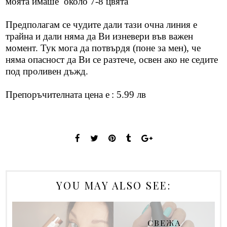
моята имаше около 7-8 цвята
Предполагам се чудите дали тази очна линия е
трайна и дали няма да Ви изневери във важен
момент. Тук мога да потвърдя (поне за мен), че
няма опасност да Ви се разтече, освен ако не седите
под проливен дъжд.
Препоръчителната цена е
: 5.99 лв
YOU MAY ALSO SEE:
СВЕЖА