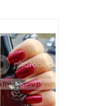
RUBY
KISSES -
RUBY
SLIPPERS
(RNP23)