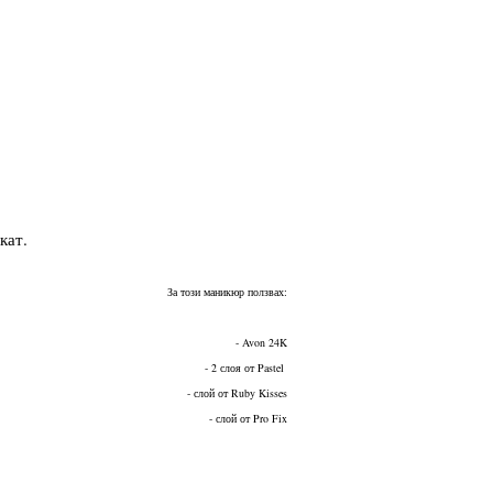
кат.
За този маникюр ползвах:
- Avon 24K
- 2 слоя от Pastel
- слой от Ruby Kisses
- слой от Pro Fix