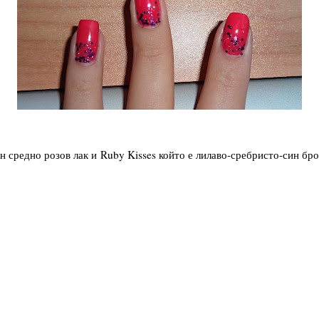
ен средно розов лак и Ruby Kisses който е лилаво-сребристо-син бро