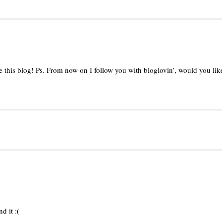
ke this blog! Ps. From now on I follow you with bloglovin’, would you li
d it :(