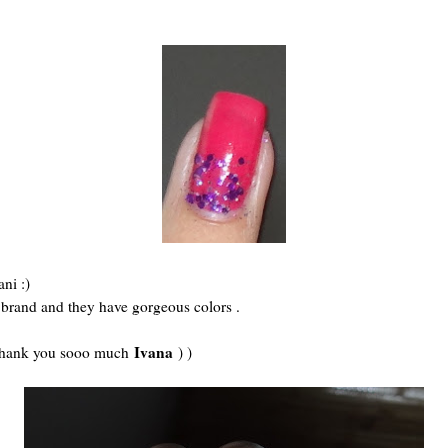
ani :)
sh brand and they have gorgeous colors .
Ivana
 thank you sooo much
) )