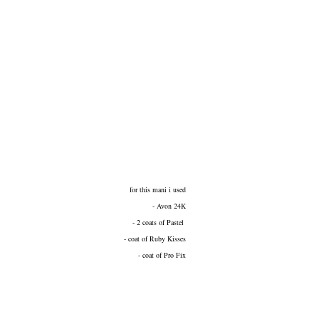
for this mani i used
- Avon 24K
- 2 coats of Pastel
- coat of Ruby Kisses
- coat of Pro Fix