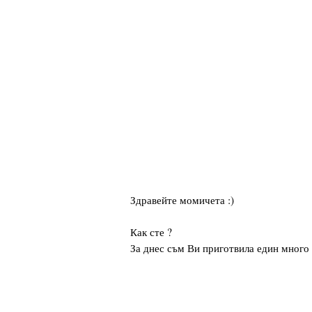
Здравейте момичета :)
Как сте ?
За днес съм Ви приготвила един много