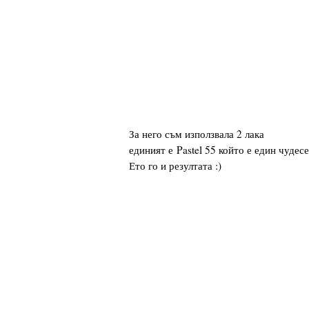
За него съм използвала 2 лака
единият е Pastel 55 който е един чудес
Ето го и резултата :)