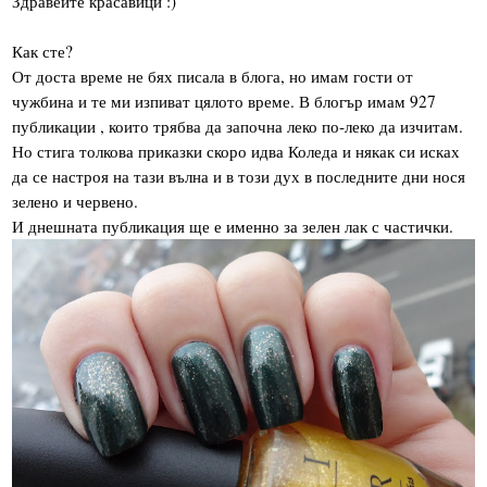
Здравейте красавици :)
Как сте?
От доста време не бях писала в блога, но имам гости от
чужбина и те ми изпиват цялото време. В блогър имам 927
публикации , които трябва да започна леко по-леко да изчитам.
Но стига толкова приказки скоро идва Коледа и някак си исках
да се настроя на тази вълна и в този дух в последните дни нося
зелено и червено.
И днешната публикация ще е именно за зелен лак с частички.