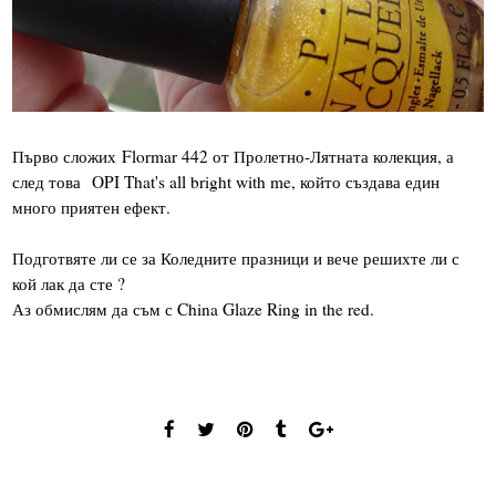
Първо сложих Flormar 442 от Пролетно-Лятната колекция, а
след това OPI That's all bright with me, който създава един
много приятен ефект.
Подготвяте ли се за Коледните празници и вече решихте ли с
кой лак да сте ?
Аз обмислям да съм с China Glaze Ring in the red.