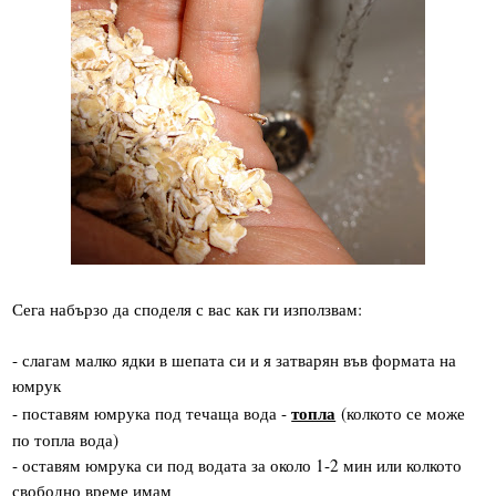
Сега набързо да споделя с вас как ги използвам:
- слагам малко ядки в шепата си и я затварян във формата на
юмрук
топла
- поставям юмрука под течаща вода -
(колкото се може
по топла вода)
- оставям юмрука си под водата за около 1-2 мин или колкото
свободно време имам