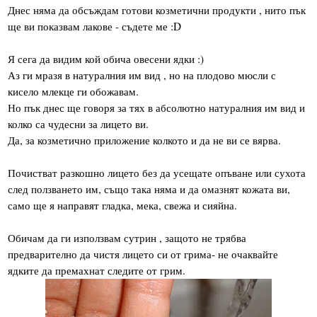
Днес няма да обсъждам готови козметични продукти , нито пък
ще ви показвам лакове - съдете ме :D
Я сега да видим кой обича овесени ядки :)
Аз ги мразя в натуралния им вид , но на плодово мюсли с
кисело млекце ги обожавам.
Но пък днес ще говоря за тях в абсолютно натуралния им вид и
колко са чудесни за лицето ви.
Да, за козметично приложение колкото и да не ви се вярва.
Почистват разкошно лицето без да усещате опъване или сухота
след ползването им, също така няма и да омазнят кожата ви,
само ще я направят гладка, мека, свежа и сияйна.
Обичам да ги използвам сутрин , защото не трябва
предварително да чистя лицето си от грима- не очаквайте
ядките да премахнат следите от грим.