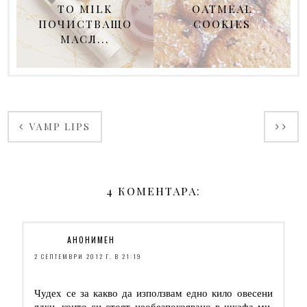
TO MILK
OATMEAL
ПОЧИСТВАЩО
COOKIES
МАСЛ...
VAMP LIPS
4 КОМЕНТАРА:
АНОНИМЕН
2 СЕПТЕМВРИ 2012 Г. В 21:19
Чудех се за какво да използвам едно кило овесени
ядки, които си стоят необезпокоявано в шкафа ми,