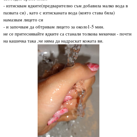
- изтисквам ядките(предварително съм добавила малко вода в
пазвата си) , като с изтисканата вода (която става бяла)
намазвам лицето си
- и започвам да обтривам лицето за около1-5 мин.
не се притеснявайте ядките са станали толкова мекички - почти
на кашичка така ,че няма да надраскат кожата ви.