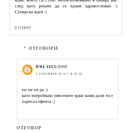
след като реших да се храня здравословно :)
Суперска идея :)
ОТГОВОР
ОТГОВОРИ
NINA VASILJEVIC
3 СЕПТЕМВРИ 2012 Г. В 18:39
хи хи хи да ;)
като изпробваш овесените ядки кажи дали ти е
харесал ефекта ;)
ОТГОВОР