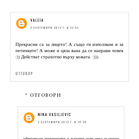
VALEIA
2 СЕПТЕМВРИ 2012 Г. В 22:53
Прекрасни са за лицето! А също ги използвам и за
петичките! А може и цяла вана да се направи човек
:)) Действат страхотно върху кожата. :)))
ОТГОВОР
ОТГОВОРИ
NINA VASILJEVIC
3 СЕПТЕМВРИ 2012 Г. В 18:39
обтриваш петичките с ядките или има и нещо